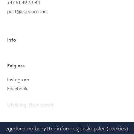
+47 51 49 33 44
post@egedorer.no
Info
Følg oss
Instagram
Facebook
Utvikling:
Grensesnitt
egedorer.no benytter informasjonskapsler (cookies)