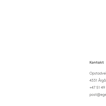
Kontakt
Opstadve
4331 Ålgå
+47 51 49
post@ege