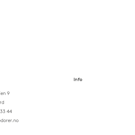
Info
ien 9
rd
 33 44
dorer.no