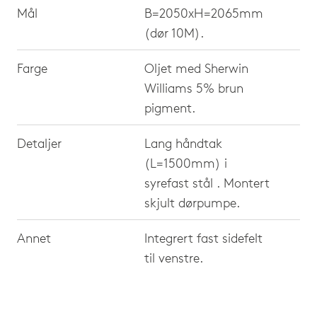
Mål
B=2050xH=2065mm
(dør 10M).
Farge
Oljet med Sherwin
Williams 5% brun
pigment.
Detaljer
Lang håndtak
(L=1500mm) i
syrefast stål . Montert
skjult dørpumpe.
Annet
Integrert fast sidefelt
til venstre.