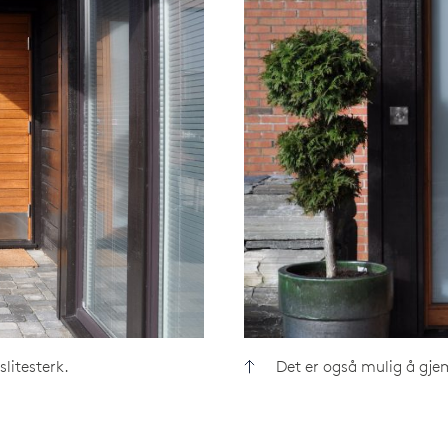
litesterk.
Det er også mulig å gj