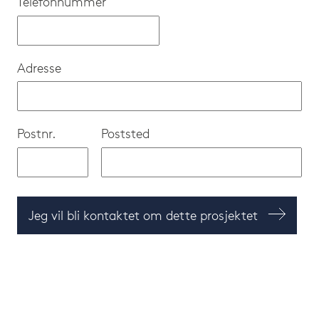
Telefonnummer
Adresse
Postnr.
Poststed
Jeg vil bli kontaktet om dette prosjektet