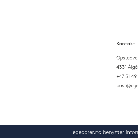
Kontakt
Opstadve
4331 Ålgå
+47 51 49
post@ege
egedorer.no benytter infor