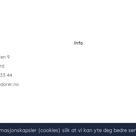
Info
ien 9
rd
 33 44
dorer.no
masjonskapsler (cookies) slik at vi kan yte deg bedre ser