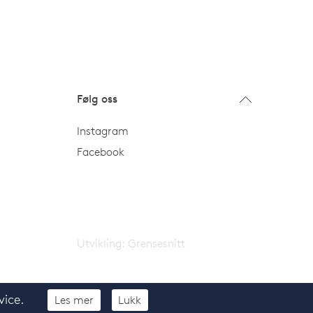
Følg oss
Instagram
Facebook
Utvikling:
Grensesnitt
vice.
Les mer
Lukk