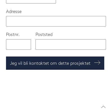
Adresse
Postnr.
Poststed
Jeg vil bli kontaktet om dette prosjektet