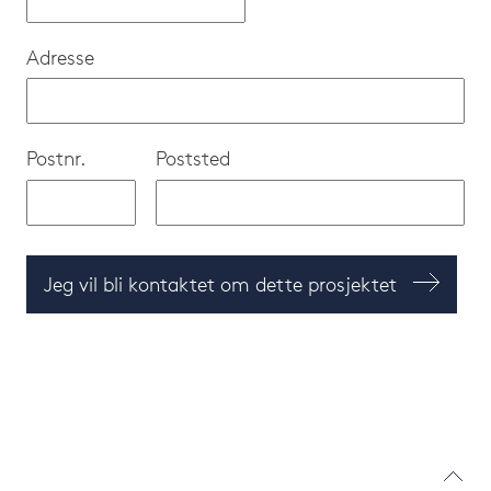
Adresse
Postnr.
Poststed
Jeg vil bli kontaktet om dette prosjektet