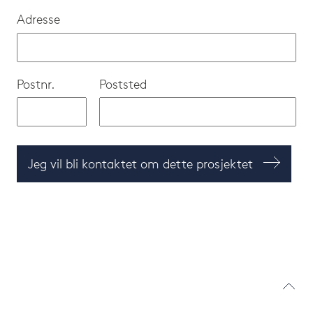
Adresse
Postnr.
Poststed
Jeg vil bli kontaktet om dette prosjektet