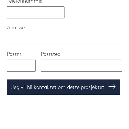
Telefonnummer
Adresse
Postnr.
Poststed
Jeg vil bli kontaktet om dette prosjektet