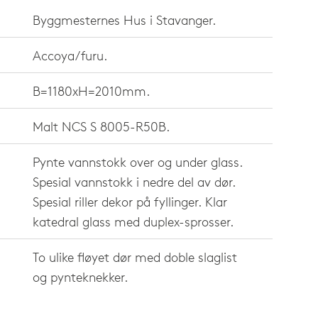
Byggmesternes Hus i Stavanger.
Accoya/furu.
B=1180xH=2010mm.
Malt NCS S 8005-R50B.
Pynte vannstokk over og under glass.
Spesial vannstokk i nedre del av dør.
Spesial riller dekor på fyllinger. Klar
katedral glass med duplex-sprosser.
To ulike fløyet dør med doble slaglist
og pynteknekker.