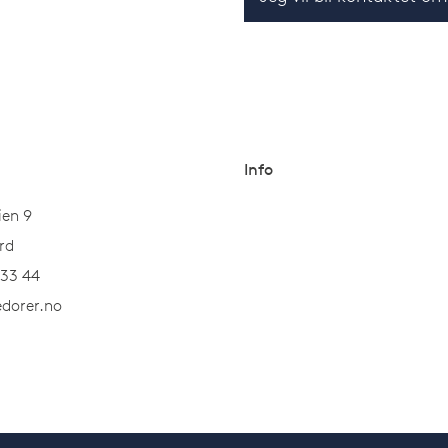
Info
ien 9
rd
 33 44
dorer.no