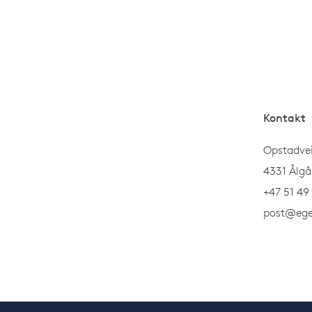
Kontakt
Opstadve
4331 Ålgå
+47 51 49
post@ege