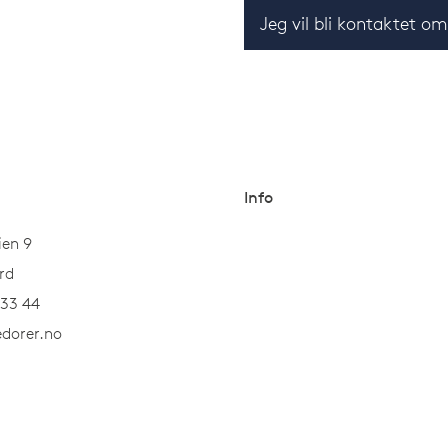
Jeg vil bli kontaktet o
Info
ien 9
rd
 33 44
dorer.no