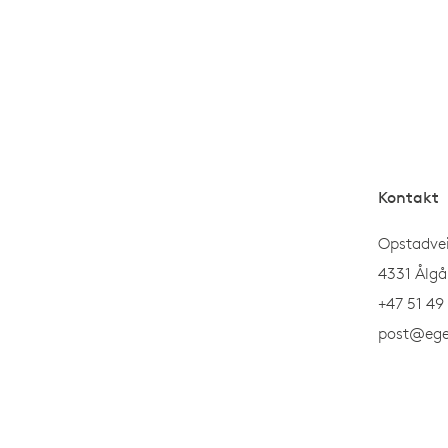
Kontakt
Opstadve
4331 Ålgå
+47 51 49
post@ege