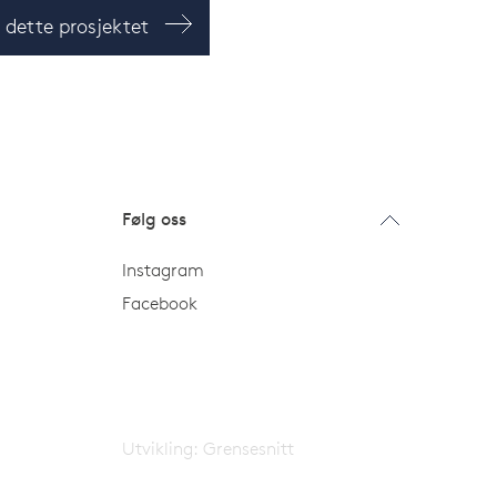
m dette prosjektet
Følg oss
Instagram
Facebook
Utvikling:
Grensesnitt