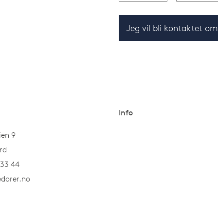
Jeg vil bli kontaktet o
Info
ien 9
rd
 33 44
dorer.no