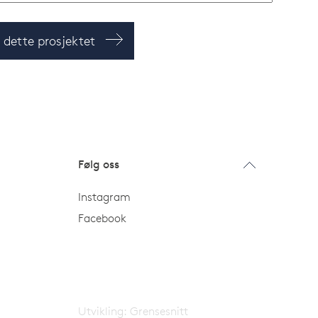
m dette prosjektet
Følg oss
Instagram
Facebook
Utvikling:
Grensesnitt