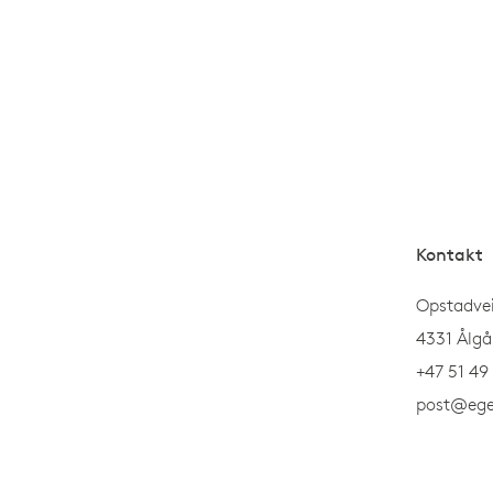
Kontakt
Opstadve
4331 Ålgå
+47 51 49
post@ege