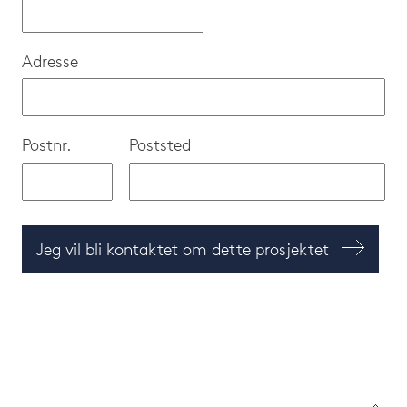
Adresse
Postnr.
Poststed
Jeg vil bli kontaktet om dette prosjektet